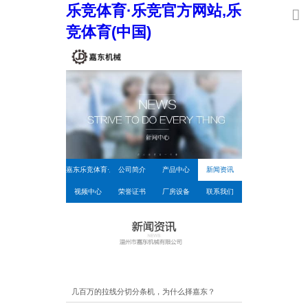
乐竞体育·乐竞官方网站,乐
竞体育(中国)
嘉东乐竞体育·乐竞官方网站,乐竞体育(中国)
公司简介
产品中心
新闻资讯
视频中心
荣誉证书
厂房设备
联系我们
几百万的拉线分切分条机，为什么择嘉东？