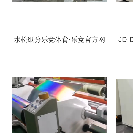
水松纸分乐竞体育·乐竞官方网
JD-
站,乐竞体育(中国)
分乐
体育(中国) 透