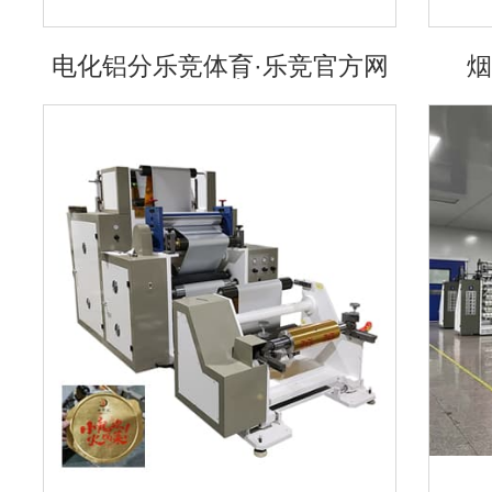
电化铝分乐竞体育·乐竞官方网
烟
站,乐竞体育(中国)