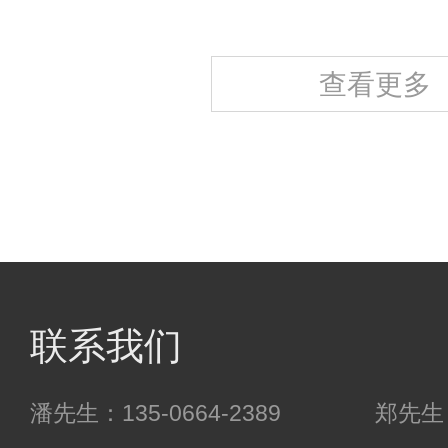
所需尺寸的小块的设备.
查看更多
联系我们
潘先生：135-0664-2389
郑先生：