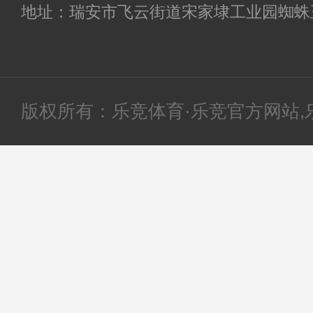
地址：瑞安市飞云街道宋家埭工业园蜘蛛
版权所有：乐竞体育·乐竞官方网站,乐