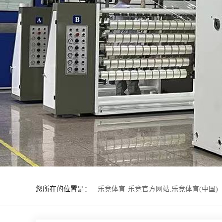
您所在的位置是：
乐竞体育·乐竞官方网站,乐竞体育(中国)